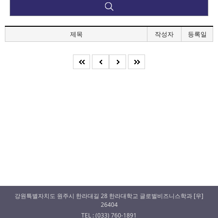
제목
작성자
등록일
강원특별자치도 원주시 한라대길 28 한라대학교 글로벌비즈니스학과 [우]
26404
TEL : (033) 760-1891